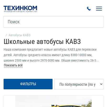
Пока
Автобусы КАВЗ
Школьные автобусы КАВЗ
Наша компания предлагает новые автобусы КАВЗ для перевозки
детей. Автобусы среднего класса имеют длину 8380-10000 мм,
ширину 2500 мм и высоту 2970-3080 мм. Общая вместимость 26-34
Показать всё
мест, из которых от 26 до 34 – посадочные. Автобусы оснащены
дизельными двигателями ЗМЗ, Cummins мощностью 165-209 л.с. Все
автобусы имеют 2 двери. Цвет автобусов – желтый. Купить
школьные автобусы КАВЗ можно в кредит и лизинг. Цены от
ФИЛЬТРЫ
официального дилера. Заводская гарантия.