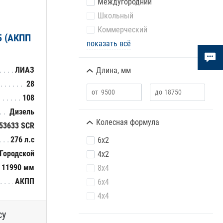
Междугородний
Школьный
Коммерческий
5 (АКПП
показать всё
ЛИАЗ
Длина, мм
28
108
Дизель
Колесная формула
53633 SCR
276 л.с
6х2
Городской
4х2
11990 мм
8х4
АКПП
6х4
4х4
су