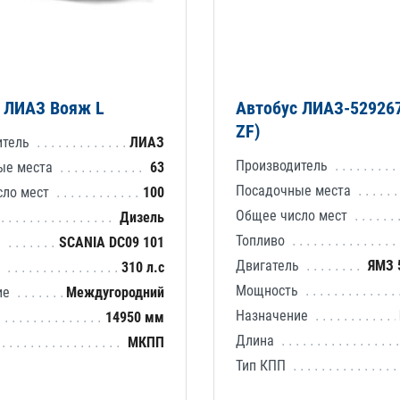
 ЛИАЗ Вояж L
Автобус ЛИАЗ-52926
ZF)
итель
ЛИАЗ
Производитель
ые места
63
Посадочные места
сло мест
100
Общее число мест
Дизель
Топливо
ь
SCANIA DC09 101
Двигатель
ЯМЗ 
ь
310 л.с
Мощность
ие
Междугородний
Назначение
14950 мм
Длина
МКПП
Тип КПП