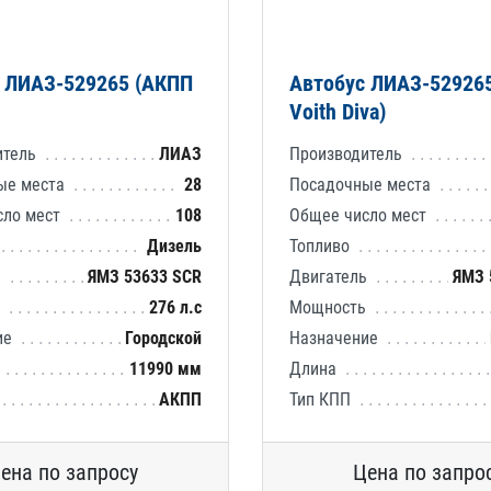
 ЛИАЗ-529265 (АКПП
Автобус ЛИАЗ-52926
Voith Diva)
итель
ЛИАЗ
Производитель
ые места
28
Посадочные места
сло мест
108
Общее число мест
Дизель
Топливо
ь
ЯМЗ 53633 SCR
Двигатель
ЯМЗ 
ь
276 л.с
Мощность
ие
Городской
Назначение
11990 мм
Длина
АКПП
Тип КПП
ена по запросу
Цена по запро