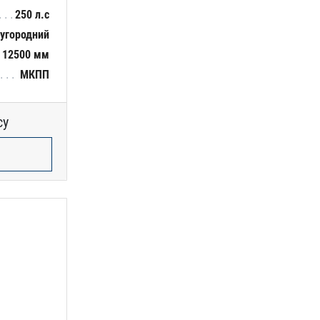
250 л.с
угородний
12500 мм
МКПП
су