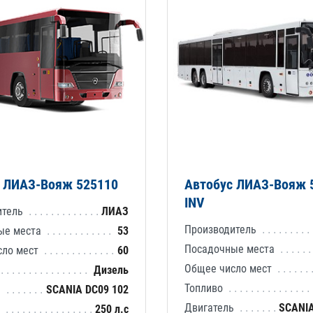
с ЛИАЗ-Вояж 525110
Автобус ЛИАЗ-Вояж 
INV
итель
ЛИАЗ
Производитель
ые места
53
Посадочные места
сло мест
60
Общее число мест
Дизель
Топливо
ь
SCANIA DC09 102
Двигатель
SCANIA
ь
250 л.с