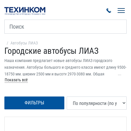
Пока
Автобусы ЛИАЗ
Городские автобусы ЛИАЗ
Наша компания предлагает новые автобусы ЛИАЗ городского
назначения. Автобусы большого и среднего класса имеют длину 9500-
18750 мм, ширину 2500 мм и высоту 2970-3080 мм. Общая
Показать всё
вместимость 73-184 места, из которых от 18 до 37 – посадочные.
Автобусы оснащены двигателями ЯМЗ, Cummins, MAN мощностью
209-310 л.с. Доступны варианты в белом, желтом, синем, зеленом,
оранжевом и коричневом цветах. Купить городские автобусы ЛИАЗ
ФИЛЬТРЫ
можно в кредит и лизинг. Цены от официального дилера. Заводская
гарантия.