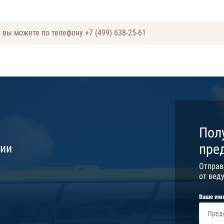
е вы можете по телефону
+7 (499) 638-25-61
Пол
пре
сии
Отправ
от вед
Ваше им