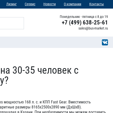
Лизинг
Сервис
Новости
О компании
Контакты
Понедельник - пятница с 8 до 19
+7 (499) 638-25-61
sales@bus-market.ru
на 30-35 человек с
у?
 мощностью 168 л. с. и КПП Fast Gear. Вместимость
абаритные размеры 8165х2500х2890 мм (ДхШхВ).
ей площадке в Казани. При необходимости мы можем доставить