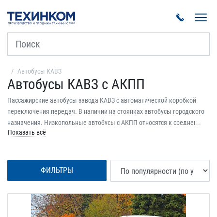
Пока
Автобусы КАВЗ
Автобусы КАВЗ с АКПП
Пассажирские автобусы завода КАВЗ с автоматической коробкой
переключения передач. В наличии на стоянках автобусы городского
назначения. Низкопольные автобусы с АКПП относятся к среднему
Показать всё
классу. Количество посадочных мест – 28, общая вместимость – 90.
Все автобусы имеют экологический класс Евро-5. Кузов автобусов –
белый. На весь транспорт предоставляется официальная гарантия.
ФИЛЬТРЫ