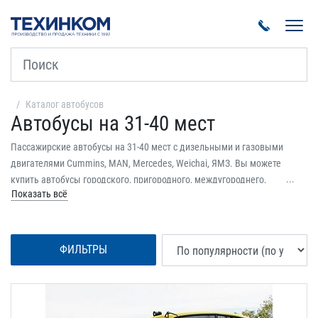
Пока
Каталог автобусов
Автобусы на 31-40 мест
Пассажирские автобусы на 31-40 мест с дизельными и газовыми
двигателями Cummins, MAN, Mercedes, Weichai, ЯМЗ. Вы можете
купить автобусы городского, пригородного, междугороднего,
Показать всё
туристического и школьного назначения. Все модели имеют
экологический класс не ниже Евро-5. Автобусы отличаются классом,
количеством дверей и коробкой передач. Цвет автобусов – белый,
желтый, зеленый, коричневый, красный, оранжевый, синий. На весь
ФИЛЬТРЫ
транспорт предоставляется заводская гарантия. Доставка по всей
России.