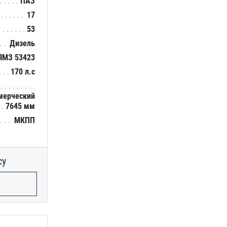
ПАЗ
17
53
Дизель
ЯМЗ 53423
170 л.с
мерческий
7645 мм
МКПП
су