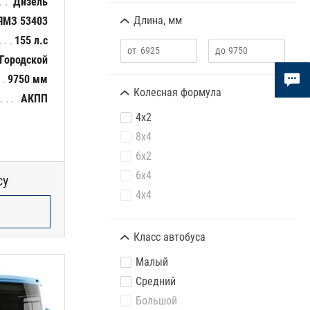
Дизель
Длина, мм
ЯМЗ 53403
155 л.с
Городской
9750 мм
Колесная формула
АКПП
4х2
8х4
6х2
6х4
су
4х4
Класс автобуса
Малый
Средний
Большой