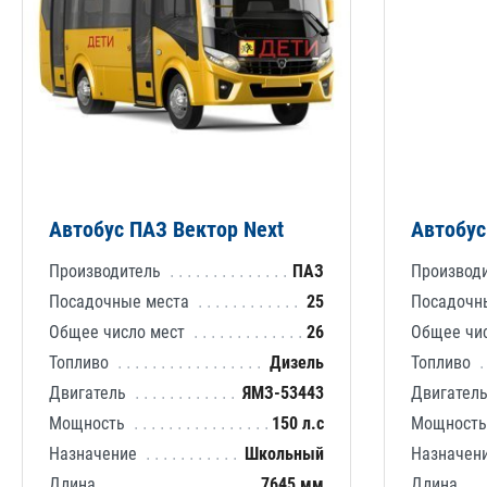
Автобус ПАЗ Вектор Next
Автобус
Производитель
ПАЗ
Производ
Посадочные места
25
Посадочн
Общее число мест
26
Общее чи
Топливо
Дизель
Топливо
Двигатель
ЯМЗ-53443
Двигател
Мощность
150 л.с
Мощност
Назначение
Школьный
Назначен
Длина
7645 мм
Длина