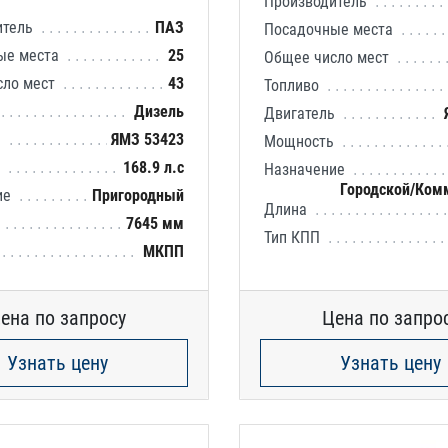
Производитель
итель
ПАЗ
Посадочные места
ые места
25
Общее число мест
сло мест
43
Топливо
Дизель
Двигатель
ь
ЯМЗ 53423
Мощность
ь
168.9 л.с
Назначение
Городской/Ком
ие
Пригородный
Длина
7645 мм
Тип КПП
МКПП
ена по запросу
Цена по запро
Узнать цену
Узнать цену