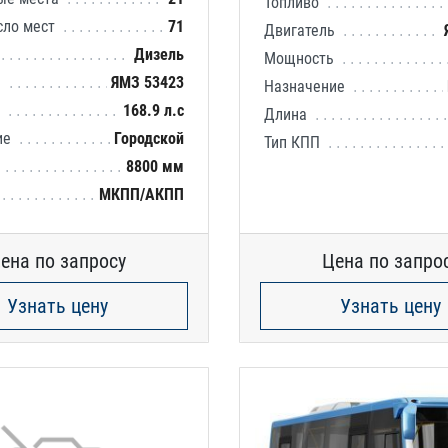
Топливо
сло мест
71
Двигатель
Дизель
Мощность
ь
ЯМЗ 53423
Назначение
ь
168.9 л.с
Длина
ие
Городской
Тип КПП
8800 мм
МКПП/АКПП
ена по запросу
Цена по запро
Узнать цену
Узнать цену