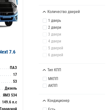
Количество дверей
1 дверь
2 двери
3 двери
4 двери
5 дверей
ext 7.6
6 дверей
ПАЗ
Тип КПП
17
МКПП
53
АКПП
Дизель
ЯМЗ 534
Кондиционер
149.6 л.с
Городской
Есть