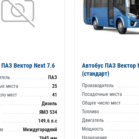
 ПАЗ Вектор Next 7.6
Автобус ПАЗ Вектор N
(стандарт)
итель
ПАЗ
Производитель
ые места
25
Посадочные места
сло мест
41
Общее число мест
Дизель
Топливо
ь
ЯМЗ 534
Двигатель
ь
149.6 л.с
Мощность
ие
Междугородний
Назначение
7645 мм