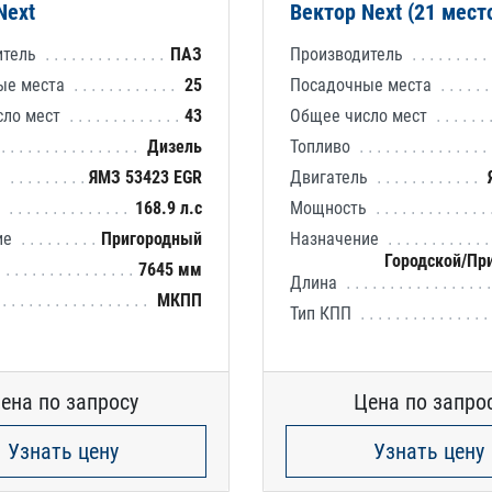
Next
Вектор Next (21 мест
итель
ПАЗ
Производитель
ые места
25
Посадочные места
сло мест
43
Общее число мест
Дизель
Топливо
ь
ЯМЗ 53423 EGR
Двигатель
ь
168.9 л.с
Мощность
ие
Пригородный
Назначение
Городской/Пр
7645 мм
Длина
МКПП
Тип КПП
ена по запросу
Цена по запро
Узнать цену
Узнать цену