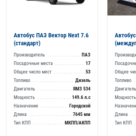
Автобус ПАЗ Вектор Next 7.6
Автобус
(стандарт)
(между
Производитель
ПАЗ
Производ
Посадочные места
17
Посадочн
Общее число мест
53
Общее чи
Топливо
Дизель
Топливо
Двигатель
ЯМЗ 534
Двигател
Мощность
149.6 л.с
Мощност
Назначение
Городской
Назначен
Длина
7645 мм
Длина
Тип КПП
МКПП/АКПП
Тип КПП