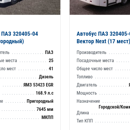
 ПАЗ 320405-04
Автобус ПАЗ 320405-
городный)
Вектор Next (17 мест
итель
ПАЗ
Производитель
ые места
25
Посадочные места
сло мест
41
Общее число мест
Дизель
Топливо
ь
ЯМЗ 53423 EGR
Двигатель
ь
168.9 л.с
Мощность
ие
Пригородный
Назначение
Городской/Ком
7645 мм
Длина
МКПП
Тип КПП