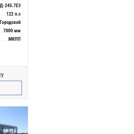
Д-245.7Е3
122 л.с
Городской
7000 мм
МКПП
су