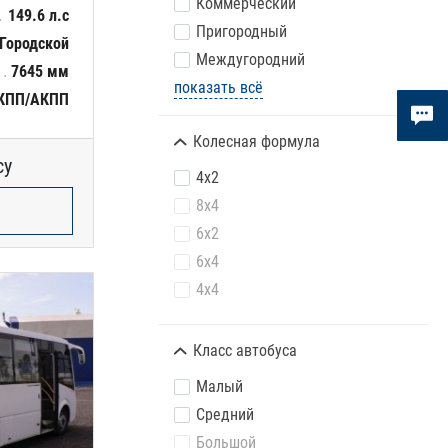
Коммерческий
149.6 л.с
Пригородный
Городской
Междугородний
7645 мм
показать всё
КПП/АКПП
Колесная формула
су
4х2
8х4
6х2
6х4
4х4
Класс автобуса
Малый
Средний
Большой