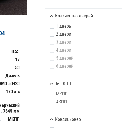
Количество дверей
1 дверь
04
2 двери
)
3 двери
4 двери
ПАЗ
5 дверей
17
6 дверей
53
Дизель
Тип КПП
ЯМЗ 53423
170 л.с
МКПП
АКПП
мерческий
7645 мм
МКПП
Кондиционер