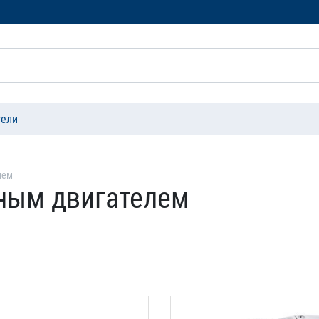
тели
лем
ным двигателем