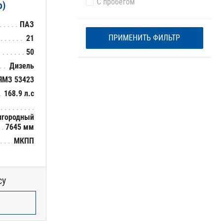
С пробегом
о)
ПАЗ
ПРИМЕНИТЬ ФИЛЬТР
21
50
Дизель
ЯМЗ 53423
168.9 л.с
игородный
7645 мм
МКПП
су